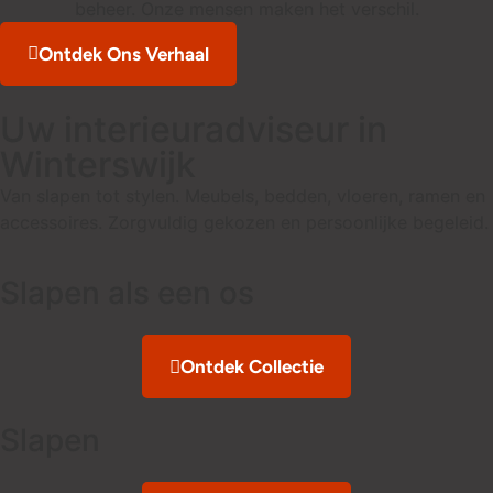
beheer. Onze mensen maken het verschil.
Ontdek Ons Verhaal
Uw interieuradviseur in
Winterswijk
Van slapen tot stylen. Meubels, bedden, vloeren, ramen en
accessoires. Zorgvuldig gekozen en persoonlijke begeleid.
Slapen als een os
Ontdek Collectie
Slapen