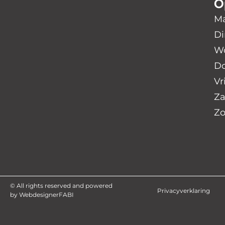
O
Ma
Di
Wo
Do
Vr
Za
Zo
© All rights reserved and powered
Privacyverklaring
by WebdesignerFABI