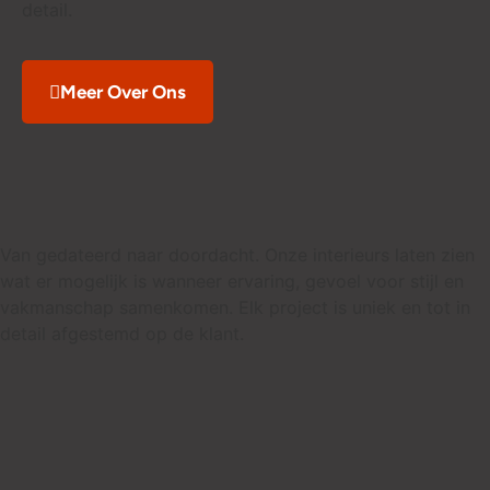
detail.
Meer Over Ons
Van gedateerd naar doordacht. Onze interieurs laten zien
wat er mogelijk is wanneer ervaring, gevoel voor stijl en
vakmanschap samenkomen. Elk project is uniek en tot in
detail afgestemd op de klant.