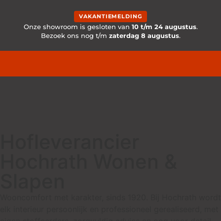
VAKANTIEMELDING
Onze showroom is gesloten van
10 t/m 24 augustus
.
Bezoek ons nog t/m
zaterdag 8 augustus
.
Hofleverancier
Hochrath Wonen &
Slapen
Wooncomfort met karakter, sinds 1920. Bij Hochrath wordt
elk interieur persoonlijk en professioneel gerealiseerd, met
eigen stoffeerders, zorgvuldig advies en oog voor detail.