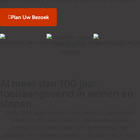
Plan Uw Bezoek
Al meer dan 100 jaar
toonaangevend in wonen en
slapen
Sinds 1920 staat Hochrath voor kwaliteit, persoonlijke
service en stijlvolle interieurs. Als familiebedrijf én
hofleverancier combineren we vakmanschap met
aandacht, van het eerste advies tot de stoffering in eigen