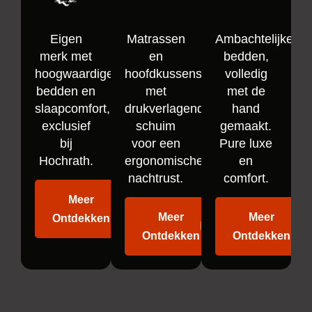
Eigen
Matrassen
Ambachtelijke
merk met
en
bedden,
hoogwaardige
hoofdkussens
volledig
bedden en
met
met de
slaapcomfort,
drukverlagend
hand
exclusief
schuim
gemaakt.
bij
voor een
Pure luxe
Hochrath.
ergonomische
en
nachtrust.
comfort.
Meer
Meer
Meer
Ontdekken
Ontdekken
Ontdekken