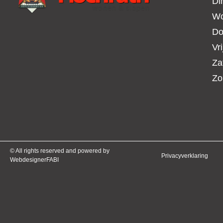
Di
Wo
Do
Vr
Za
Zo
© All rights reserved and powered by
Privacyverklaring
WebdesignerFABI