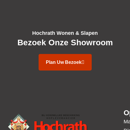
Hochrath Wonen & Slapen
Bezoek Onze Showroom
Plan Uw Bezoek
O
Ma